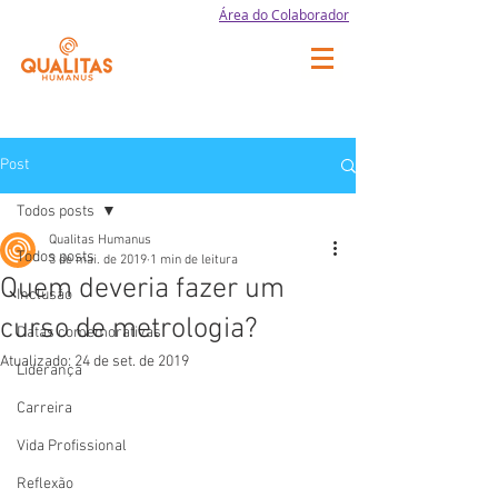
Área do Colaborador
Post
Todos posts
Qualitas Humanus
Todos posts
3 de mai. de 2019
1 min de leitura
Quem deveria fazer um
Inclusão
curso de metrologia?
Datas comemorativas
Atualizado:
24 de set. de 2019
Liderança
Carreira
Vida Profissional
Reflexão