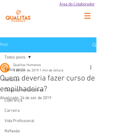
Área do Colaborador
Post
Todos posts
Qualitas Humanus
Todos posts
3 de jun. de 2019
1 min de leitura
Quem deveria fazer curso de
Inclusão
empilhadeira?
Datas comemorativas
Atualizado:
24 de set. de 2019
Liderança
Carreira
Vida Profissional
Reflexão