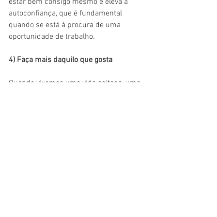
estar bem consigo mesmo e eleva a 
autoconfiança, que é fundamental 
quando se está à procura de uma 
oportunidade de trabalho.
4) Faça mais daquilo que gosta
Quando vivemos uma vida agitada, uma 
das maiores queixas é a falta de tempo 
para aproveitar a família e os amigos, 
para fazer atividades que gosta, ou para 
simplesmente fazer nada. Então, 
aproveite esse momento para se distrair, 
para praticar hobbies, se dedicar às 
pessoas que você ama e aproveitar a 
alegria proporcionada pelas coisas que 
te façam bem!
Não estar atuando no mercado de 
trabalho não significa que você precisa 