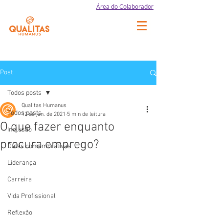
Área do Colaborador
Post
Todos posts
Qualitas Humanus
Todos posts
12 de jan. de 2021
5 min de leitura
O que fazer enquanto
Inclusão
procura emprego?
Datas comemorativas
Liderança
Carreira
Vida Profissional
Reflexão