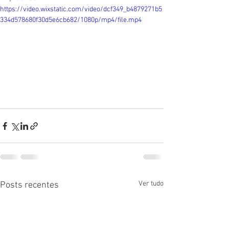
https://video.wixstatic.com/video/dcf349_b4879271b5
334d578680f30d5e6cb682/1080p/mp4/file.mp4
Ver tudo
Posts recentes