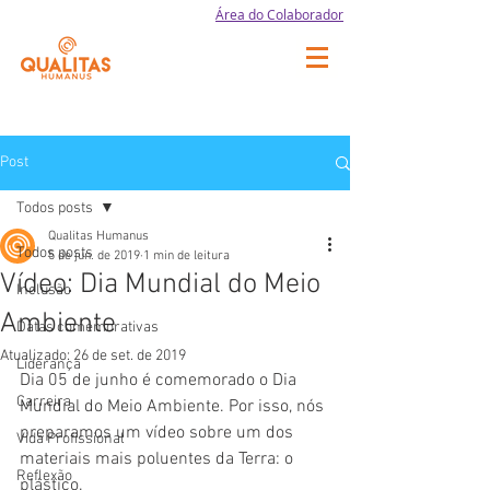
Área do Colaborador
Post
Todos posts
Qualitas Humanus
Todos posts
5 de jun. de 2019
1 min de leitura
Vídeo: Dia Mundial do Meio
Inclusão
Ambiente
Datas comemorativas
Atualizado:
26 de set. de 2019
Liderança
Dia 05 de junho é comemorado o Dia 
Carreira
Mundial do Meio Ambiente. Por isso, nós 
preparamos um vídeo sobre um dos 
Vida Profissional
materiais mais poluentes da Terra: o 
Reflexão
plástico.